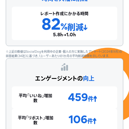
レポート作成にかかる時間
82
%
削減
5.8h
1.0h
※上記の数値はSocialDogを利用中の企業・個人の方に実施したアンケート(2024年9月)の
回答結果(34社)に基づき、1ユーザーあたりの1か月の平均削減時間を示しています。
エンゲージメントの
向上
459
平均「いいね」増加
件
数
106
平均「リポスト」増加
件
数