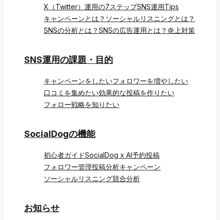
X（Twitter）運用の7ステップ
SNS運用Tips
キャンペーンとは？
ソーシャルリスニングとは？
SNSの分析とは？
SNSの広告運用とは？
炎上対策
SNS運用の課題・目的
キャンペーンをしたい
フォロワーを増やしたい
口コミを集めたい
効果的な投稿を作りたい
フォロー戦略を知りたい
SocialDogの機能
初心者ガイド
SocialDog x AI
予約投稿
フォロワー管理
投稿分析
キャンペーン
ソーシャルリスニング
競合分析
お知らせ