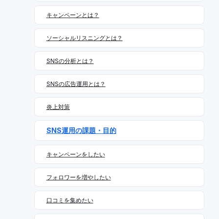
年版） ※月間アクティブユーザー数は国内利用者数 X（T
すすめの時間帯（2025年版） 「投稿を分析する方法〜投
キャンペーンとは？
witter） X（Twitter）は速報性の高い情報発信に適してお
稿タイミング・レポーティング編〜」で詳しく解説してい
り、企業アカウントではキャンペーン施策やユーザーとの
ます。 ※ターゲット層によって最適時間帯は異なるため、
日常的な接点づくりに活用されています。 Instagram Inst
ソーシャルリスニングとは？
SocialDogでの分析を推奨。 エンゲージメントを促すコミ
agramは感性訴求に優れており、飲食・美容・アパレルな
ュニケーション X（Twitter）のアルゴリズムは「双方向性
どビジュアルの力が大きい業種と相性が良いです。 LINE L
の高いアカウント」を高評価します。自社から発信するだ
SNSの分析とは？
INEは日常的な連絡手段として使われており、企業アカウ
けでなく、他の投稿への反応（いいね・リプ・引用リポス
ント（LINE公式アカウント）では販促や顧客接点強化に効
ト）を行うことで、関係性の深さが強化され、投稿の表示
SNSの広告運用とは？
果的です。 TikTok Z世代の支持が厚いTikTokは、体験
優先度が上がるのです。 運用ポイント 外部リンクの貼り
型・エンタメ性のあるプロダクトと相性抜群。近年は30代
すぎに注意 外部リンクはアルゴリズム的にリーチを制限さ
炎上対策
以上の利用も増加傾向です。 YouTube YouTubeは中長期
れやすい傾向があります。特に、毎投稿にリンクを添える
的な資産コンテンツとして、商品紹介や導入ハウツーなど
運用は注意が必要です。 改善策 アルゴリズムを活かすX
に最適です。 企業の活用事例（2025年時点）
SNS運用の課題・目的
ローソ
（Twitter）運用のコツまとめ 運用ポイント 解説 トレンド
ン（X（Twitter））
ZOZOTOWN（LINE） まとめ｜
活用 今話題の内容に素早く反応する メディア活用 視覚的
SNSは「目的・ターゲット・リソース」の3軸で選ぶ SNS
なコンテンツで印象に残る タイミング戦略 ユーザーがア
キャンペーンをしたい
運用で成果を出すには、次の3つの視点が欠かせません。
クティブな時間を狙う 双方向の交流 エンゲージメントと
すべてのSNSを同時に始める必要はありません。まずはひ
関係性を高める 外部リンク注意 投稿完結型のコンテンツ
フォロワーを増やしたい
とつに集中し、PDCAを回すところからはじめてみましょ
を意識する まとめ X（Twitter）のアルゴリズムは日々進
う。
化しており、ユーザーにとって「価値のあるコンテンツ」
口コミを集めたい
を届けるアカウントが評価されやすい傾向にあります。 ア
ルゴリズムを理解し、自社アカウントの運用に取り入れる