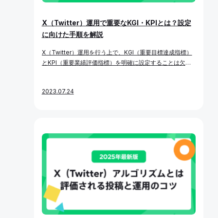
alDogを経由して行う投稿の操作についても、 各SNSプラ
ットフォームのルールに従う必要があります。
X（Twitter）運用で重要なKGI・KPIとは？設定
に向けた手順を解説
X（Twitter）運用を行う上で、KGI（重要目標達成指標）
とKPI（重要業績評価指標）を明確に設定することは欠か
せません。 SNS運用は企業ごとに目的や活用方法が異なり
ますが、運用には必ず工数が発生します。目的が曖昧なま
2023.07.24
までは、投稿作成・分析などにかけた時間やコストが無駄
になってしまうリスクもあります。 本記事では、自社のX
（Twitter）運用における目的に沿ったKGI・KPIの設計方
法と、その設定事例を詳しく解説します。 KGI・KPIと
は？ KGIとKPIは、X（Twitter）運用に限らず、あらゆる
ビジネス活動の目標設計・進捗管理における基本的なフレ
ームワークです。まずは、それぞれの定義と役割を確認し
ましょう。 KGI（重要目標達成指標）とは？ KGIとは、最
終的に到達すべき成果目標を示す指標です。X（Twitter）
運用におけるKGIの例には、以下のようなものがありま
す。 KGIを曖昧なままにすると、方向性を見失い、日々の
運用が単なる“投稿の積み上げ”になりがちです。具体的な
数値目標としてKGIを設定することが重要です。 たとえ