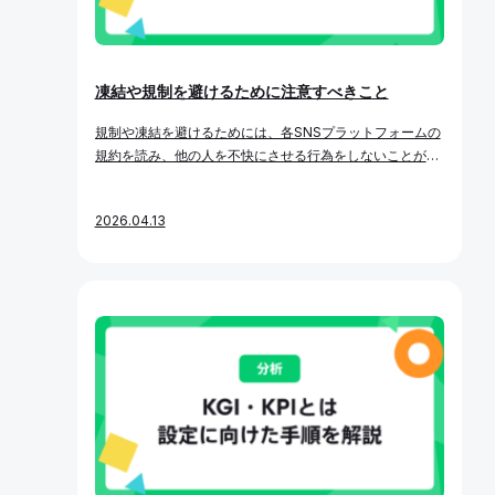
凍結や規制を避けるために注意すべきこと
規制や凍結を避けるためには、各SNSプラットフォームの
規約を読み、他の人を不快にさせる行為をしないことが重
要です。 目次 1. 各SNSプラットフォームの規約 1-1. X
（Twitter） 1-2. Meta 2. フォロー・フォロー解除 3. 投稿
2026.04.13
4. 携帯電話番号の登録 5. SocialDogとユーザーの関係に
ついて 各SNSプラットフォームの規約 X（Twitter） X（T
witter）が公開している、 X（Twitter）利用に関するルー
ルをご確認ください。 Meta Metaが公開している、Face
book、Instagram、およびThreads利用に関するルール
をご確認ください。 フォロー・フォロー解除 投稿 携帯電
話番号の登録 SocialDogとユーザーの関係について ルー
ルにもある通り、ユーザーが自らのアカウントで行った行
為の責任、またはアカウントに関連付けられているアプリ
ケーションが実行した操作の責任は、最終的にユーザー本
人が負うことになります。 SocialDogでは、ユーザーの操
作にのみもとづいてフォローや投稿などを行います。Soci