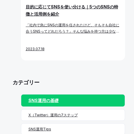
ンで重視される主な要素 これらを総合的に判断し、「この
いきます。 KGI「X（Twitter）経由売上100万円を達成」
目的に応じてSNSを使い分ける｜5つのSNSの特
投稿は興味を持ってもらえる可能性が高い」と評価された
の場合のKPI例 KPI項目 数値目標 ECサイト遷移率 月5%以
徴と活用例を紹介
コンテンツほど多くのユーザーにリーチされる構造になっ
上 投稿クリック率 3%以上 商品紹介投稿数 月8本以上 キ
ています。 なぜアルゴリズムが存在するのか？ X社の主な
ャンペーン実施数 四半期ごとに1回以上 KPIが明確になれ
「社内で急にSNSの運用を任されたけど、そもそも自社に
収益源は広告であり、ユーザーが長時間滞在し、多くの投
ば、どんなコンテンツをどれくらい作ればよいか、どのよ
合うSNSってどれだろう？」そんな悩みを持つ方は少なく
稿や広告に接触することでプラットフォームの価値が上が
うに改善すべきかが見えてきます。 「【X（Twitter）運用
ありません。 SNSは、それぞれ特性やユーザー層が異なる
ります。 そのため、ユーザーが興味を持つ投稿を優先的に
ガイド③】KPI（定量目標）を立てる」で詳しく解説して
ため、目的やターゲットに応じて適切なプラットフォーム
表示し、タイムラインの質と滞在時間を最大化する必要が
います。 定期的な分析とKPIの見直し KGI・KPIを設定して
2023.07.18
を選ぶ必要があります。 本記事では、SNS運用をはじめる
あります。アルゴリズムはこの目的を実現するために重要
終わりではありません。実際の運用データに基づいて定期
前に押さえておきたい「SNSの選び方」と、主要SNS5つ
であると言えます。 アルゴリズムに評価されやすい投稿の
的に効果検証と指標の見直しを行うことが不可欠です。 事
（X（Twitter）・Instagram・LINE・TikTok・YouTub
特徴（2025年最新版） トレンドに乗ったタイムリーな投
業フェーズや施策の進行状況に応じて、KPIも柔軟に変化
e）の最新動向や活用例を解説します。 SNSは“目的ベー
稿 X（Twitter）はリアルタイム性の高いSNSです。今話
させることが重要です。ただし頻繁に変更しすぎると効果
ス”で選ぶのが鉄則 SNSを選ぶとき、「流行っているか
題のトピックに素早く反応する投稿はアルゴリズムに高評
測定が困難になるため、振り返りと見直しのタイミングを
カテゴリー
ら」「とりあえず全部やる」では成果が出にくく、運用が
価されやすく、表示優先度も上がります。 活用ポイント
ルール化するのがおすすめです。 まとめ X（Twitter）運
続きません。 まずは下記のように、目的から逆算してSNS
メディア（画像・動画・GIF）付きの投稿 テキストだけの
用を成功させるには、目的に紐づいたKGIとKPIの設定が土
を選定しましょう。 目的 向いているSNS ブランドの世界
投稿よりも、視覚的に目を引く画像・動画付きの投稿のほ
台となります。 このようなサイクルを確立することで、X
SNS運用の基礎
観を伝える Instagram / YouTube 情報をリアルタイムに
うが、タイムラインで注目されやすくなります。2025年
（Twitter）運用が成果につながるマーケティング施策へ
拡散 X（Twitter） 若年層への認知拡大 TikTok / Instagra
現在もこの傾向は強まっています。 活用ポイント 「投稿
と昇華していきます。
m 既存顧客との関係強化 LINE 詳細な説明やノウハウ発信
を分析する方法〜メディア・ハッシュタグ編〜」で詳しく
X（Twitter）運用の7ステップ
YouTube / X（Twitter） たとえば、30〜50代がメインタ
解説しています。 投稿の頻度とタイミング X（Twitter）
ーゲットなのにTikTokに注力しても、成果は限定的にな
の投稿は流れが早く、すぐに埋もれてしまいます。そのた
SNS運用Tips
る可能性が高いです。 主要SNSの特徴と利用者層（2025
め、継続的な発信と時間帯の最適化が非常に重要です。 お