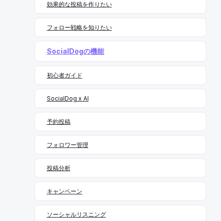
効果的な投稿を作りたい
ことで、少ない工数で最大限のリーチやフォロワー獲得が
可能になります。 2025年も、トレンド感・メディア活
用・交流重視の姿勢を持って、効率的なX（Twitter）運用
フォロー戦略を知りたい
を進めていきましょう。
SocialDogの機能
初心者ガイド
SocialDog x AI
予約投稿
フォロワー管理
投稿分析
キャンペーン
ソーシャルリスニング