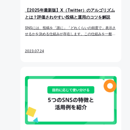
ば、「認知拡大」をKGIにする場合も、以下のように具体
【2025年最新版】X（Twitter）のアルゴリズム
化しましょう。 KPI（重要業績評価指標）とは？ KPIは、K
とは？評価されやすい投稿と運用のコツを解説
GIを達成するための中間的なプロセス指標です。行動に落
とし込むことができる具体的な数値として設計します。
SNSには、投稿を「誰に」「どれくらいの頻度で」表示さ
例：KGI「X（Twitter）経由での売上100万円を達成」の
せるかを決める仕組みが存在します。この仕組みを一般的
場合▼ KPIの例 KPIは単体で追いかけるものではなく、必
にアルゴリズムと呼び、X（Twitter）においても非常に重
ずKGIと紐づけて設計することが成功の鍵です。 KGI・KPI
要な役割を果たしています。 特にX（Twitter）では、アル
をどう設計するか？ 1. 運用目的を明確にする まずは、自
2023.07.24
ゴリズムを理解し、運用に活かすことでバズを生み出した
社がなぜX（Twitter）を運用するのか、その「目的」を明
り、フォロワー数を効率的に増やすことが可能になりま
確に言語化しましょう。 よくある失敗例として、「X（T
す。逆に、アルゴリズムをまったく意識せずに運用してい
witter）をやること自体」が目的になってしまうケースが
ると、コンテンツの質に関係なく埋もれてしまうリスクも
あります。これではKPIの設定も曖昧になり、効果検証が
あります。 本記事では、X（Twitter）のアルゴリズムの概
できません。 たとえば、以下のように目的と背景を整理し
要と、アルゴリズムに好まれやすい投稿・運用のポイント
ます。 このように運用の理由が明確になると、KGI・KPI
について最新の情報をもとに解説します。 X（Twitter）の
の設計も具体的かつ効果的になります。 「【X（Twitter）
アルゴリズムとは？ X（Twitter）のアルゴリズムとは、投
運用ガイド①】運用目的を決める」で詳しく解説していま
稿（ポスト）を表示させる順番や対象ユーザーを決定する
す。 2. KGIを設定する 次に、明確にした目的に対して最終
仕組みやルールの集合体です。 リリース初期は「時系列表
ゴールとなるKGIを数値で設定します。 KGIの例 KGIは理
示」が中心でしたが、現在は「おすすめタイムライン」を
想や希望ではなく、達成可能かつインパクトのある成果目
中心に、ユーザーの興味関心や関係性をもとに投稿が優先
標として設計しましょう。 3. KPIを設計する 設定したKGI
表示される仕組みに進化しています。 おすすめタイムライ
を分解し、KPIとして実行可能なプロセス指標を設定して