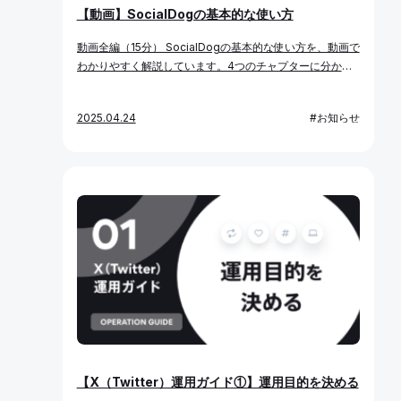
うまくいくものではありません。 こうした失敗を防ぐため
【動画】SocialDogの基本的な使い方
に必要なのが、運用開始前の設計です。以下の7ステップ
を順番に進めていけば、迷わずに運用をスタートできま
動画全編（15分） SocialDogの基本的な使い方を、動画で
す。 STEP1：運用目的を決める 最初に決めるべき項目は
わかりやすく解説しています。4つのチャプターに分かれ
「なぜX（Twitter）を運用するのか」という運用の目的そ
ており、初めての方でも理解しやすい構成となっておりま
のものです。 目的が曖昧だと、その後のKPI設計も投稿内
すので、ぜひご覧ください。 チャプター1：分析（7分）
2025.04.24
#お知らせ
容もすべてがブレてしまいます。したがって、目的設定こ
投稿の効果やベストな投稿タイミング、反応が良かった画
そがX（Twitter）運用において最も重要なステップである
像や動画などを、簡単に分析する方法をご紹介していま
と言っても過言ではありません。 企業がX（Twitter）を運
す。競合分析やフォロワー属性も直感的に確認できるの
用する目的は、大きく分けて4つのパターンに分類されま
で、SNS運用の改善に役立ちます。 チャプター2：投稿
す。 自社がどんな目的でX（Twitter）運用を検討している
（3分） 予約投稿や予約枠の使い方について解説していま
のか、まずは確かめてみましょう。 パターン1. 自社やサー
す。プレビュー機能やカレンダーなどを活用することで、
ビスの認知拡大のため X（Twitter）運用を始める企業の多
個人だけでなくチームでの効率的な運用が可能になりま
くが、ターゲットとなる市場や顧客層に自社のサービスや
す。 チャプター3：キーワードモニター（1分） 口コミ収
製品を広める「認知拡大」を目的に掲げています。実際
集やソーシャルリスニングなどに活用できるキーワードモ
に、SNSの活用は、ブランドや製品をまだ知らない潜在顧
ニター機能の使い方を解説しています。営業対象のリスト
客へのアプローチにおいて有効な手段です。 認知拡大のた
アップやマーケティングリサーチにも活用できます。 チャ
めにX（Twitter）を運用するのであれば、具体的なアクシ
プター4：フォロワー（3分） フォロワーの属性を分析す
ョンとしては自社サービスの紹介やキャンペーン告知、ト
ることで、アカウント運用の方針や効果的な投稿内容を明
レンドと自社商品を組み合わせた投稿などが必要となるで
確にできます。また、当選ユーザーの抽出など、キャンペ
【X（Twitter）運用ガイド①】運用目的を決める
しょう。 パターン2. 顧客とのコミュニケーション強化のた
ーン施策にも活用可能です。