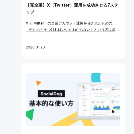
【完全版】X（Twitter）運用を成功させる7ステ
ップ
X（Twitter）の企業アカウント運用を任されたものの、
「何から手をつければいいかわからない」という方は多い
のではないでしょうか。 とりあえず投稿を始めてみたけれ
ど、思うように成果が出ない、そもそもフォロワーが増え
2026.01.20
ない…そんな悩みを抱えている担当者の方もいるかもしれ
ません。 本記事では、SocialDog Naviで公開している
「X運用の基礎ガイド」全7記事のエッセンスを1本にまと
めました。運用を始める前に決めておくべきことを7つの
ステップで整理しているため、これからX運用を始める方
はもちろん、すでに運用中で「一度立ち止まって見直した
い」という方にも参考にしていただけるはずです。 なぜ運
用開始前の準備が大切なのか X運用がうまくいかない原因
の多くは「準備不足」にあります。 目的も方針も曖昧なま
ま走り出してしまうと、投稿内容がブレたり、成果の測定
ができなかったり、結局何のためにやっているのかわから
ない状態に陥ってしまいます。そもそもSNS運用には時間
がかかるものです。具体的なゴールが定まらないままフォ
ロワー数など定量的な目標を定めて運用を始めても、そう