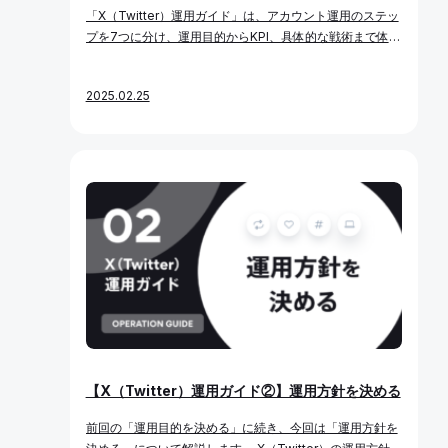
め 既存顧客との接点を増やし、継続的な利用やリピート購
「X（Twitter）運用ガイド」は、アカウント運用のステッ
入につなげたいという目的でX（Twitter）を運用する企業
プを7つに分け、運用目的からKPI、具体的な戦術まで体系
もあるでしょう。顧客と直接やり取りすることで、エンゲ
的に学べるコンテンツです。 X（Twitter）を効果的に運用
ージメントの強化やファン化が期待できます。 コミュニケ
するには、明確で測定可能な目的を設定し、それに基づい
ーション強化を目的とするのであれば、ファン向けの投稿
2025.02.25
た戦略とKPIを設計することが重要です。 本記事では、最
や、フォロワーの投稿への返信など、双方向のやり取りを
初のステップであり、X（Twitter）運用における最も重要
意識した運用が求められます。 パターン3. ブランドイメ
な要素である「運用目的の決定」について解説します。本
ージの向上のため X（Twitter）は、企業のブランド価値を
記事を読むことで、「自社アカウントのSNS運用の目的は
高めるためのプラットフォームとしても活用できます。一
何か？」という問いに自信を持って答えられる状態を目指
貫性のあるメッセージやデザインを通じて、共感を得られ
します。 アカウント運用で結果が出ない原因 X（Twitte
るブランドイメージや信頼性を構築できるのです。 ブラン
r）運用において、「なぜX（Twitter）運用がうまくいか
ドイメージ向上を目指すのであれば、高品質なコンテンツ
ないのだろうか」と悩む担当者は少なくありません。よく
の発信や、社会的責任活動・サステナビリティの取り組み
ある失敗の原因を7つ紹介するので、自社のアカウントに
の紹介などが効果的です。 パターン4. フィードバック収
当てはまるものがないか、チェックしてみましょう。 1. 明
集のため 顧客の声を集めて製品やサービスの改善に活かす
確な目的や戦略がない アカウントの目的が不明確なまま、
という目的でX（Twitter）を運用する企業もあるでしょ
「とりあえず投稿すればいい」と統一感のない内容を発信
う。顧客が何を求めているのか、どこに課題があるのかを
しても、フォロワーに価値を提供することはできません。
リアルタイムで把握できるのがSNSの強みです。 フィード
それどころか、フォロー解除の増加やブランドイメージの
バック収集が目的であれば、具体的な手法としてはアンケ
【X（Twitter）運用ガイド②】運用方針を決める
低下を招くリスクを高めてしまいます。 2. 一方的な情報発
ートや投票機能の活用、ソーシャルリスニングによる意見
信のみ 商品やサービスの宣伝ばかりを投稿し、フォロワー
収集などが考えられます。 自社のビジョンや事業戦略と照
前回の「運用目的を決める」に続き、今回は「運用方針を
との対話を行わないと、双方向のコミュニケーションが生
らし合わせて、どの目的が最も適切かを検討してくださ