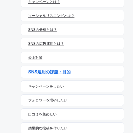
キャンペーンとは？
ます。 フォローには許可や承諾は必要なく、一方的にフォ
稿タイミング・レポーティング編〜」で詳しく解説してい
ローすることができます。ただし、鍵付き（非公開）アカ
ます。 ※ターゲット層によって最適時間帯は異なるため、
ウントをフォローするときは、相手の承認が必要です。 自
ソーシャルリスニングとは？
SocialDogでの分析を推奨。 エンゲージメントを促すコミ
分のことをフォローしているユーザーは「フォロワー」、
ュニケーション X（Twitter）のアルゴリズムは「双方向性
フォローされてフォローを返すことを「フォローバック」
の高いアカウント」を高評価します。自社から発信するだ
SNSの分析とは？
「フォロバ」と呼びます。 いいね いいねとは、X（Twitte
けでなく、他の投稿への反応（いいね・リプ・引用リポス
r）のハートマーク「いいね！」を押すことです。 いいね
ト）を行うことで、関係性の深さが強化され、投稿の表示
SNSの広告運用とは？
をすることで通知が届くので、コミュニケーションの1つ
優先度が上がるのです。 運用ポイント 外部リンクの貼り
になります。また、いいねした投稿は、まとめて確認する
すぎに注意 外部リンクはアルゴリズム的にリーチを制限さ
炎上対策
こともできます。 RT（リポスト（リツイート）） RTは、
れやすい傾向があります。特に、毎投稿にリンクを添える
X（Twitter）の拡散機能「リポスト（リツイート）」のこ
運用は注意が必要です。 改善策 アルゴリズムを活かすX
と。気に入った投稿を自分のタイムラインに流して、フォ
SNS運用の課題・目的
（Twitter）運用のコツまとめ 運用ポイント 解説 トレンド
ロワーと共有したいときなどに使います。 多くのユーザー
活用 今話題の内容に素早く反応する メディア活用 視覚的
にリポスト（リツイート）されるほど、投稿が拡散されま
なコンテンツで印象に残る タイミング戦略 ユーザーがア
キャンペーンをしたい
す。この機能によってX（Twitter）は拡散力を高めていま
クティブな時間を狙う 双方向の交流 エンゲージメントと
す。 たまに「拡散希望」と書かれた投稿を目にすることも
関係性を高める 外部リンク注意 投稿完結型のコンテンツ
フォロワーを増やしたい
ありますが、これは「リポスト（リツイート）して広めて
を意識する まとめ X（Twitter）のアルゴリズムは日々進
ほしい」という意図になります。 リプライ（返信） リプ
化しており、ユーザーにとって「価値のあるコンテンツ」
口コミを集めたい
ライとは、他の人の投稿に対して返信（コメント）をする
を届けるアカウントが評価されやすい傾向にあります。 ア
ことを指します。相手の投稿の下にある吹き出しマークを
ルゴリズムを理解し、自社アカウントの運用に取り入れる
押すことで、リプライを送ることができます。 DM（ダイ
効果的な投稿を作りたい
ことで、少ない工数で最大限のリーチやフォロワー獲得が