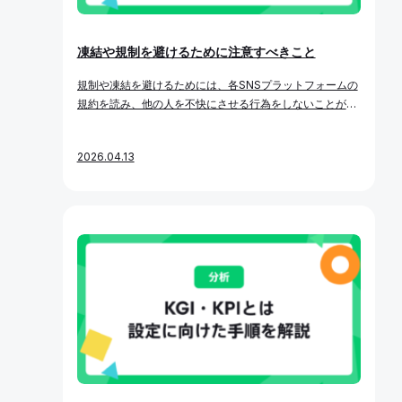
凍結や規制を避けるために注意すべきこと
規制や凍結を避けるためには、各SNSプラットフォームの
規約を読み、他の人を不快にさせる行為をしないことが重
要です。 目次 1. 各SNSプラットフォームの規約 1-1. X
（Twitter） 1-2. Meta 2. フォロー・フォロー解除 3. 投稿
2026.04.13
4. 携帯電話番号の登録 5. SocialDogとユーザーの関係に
ついて 各SNSプラットフォームの規約 X（Twitter） X（T
witter）が公開している、 X（Twitter）利用に関するルー
ルをご確認ください。 Meta Metaが公開している、Face
book、Instagram、およびThreads利用に関するルール
をご確認ください。 フォロー・フォロー解除 投稿 携帯電
話番号の登録 SocialDogとユーザーの関係について ルー
ルにもある通り、ユーザーが自らのアカウントで行った行
為の責任、またはアカウントに関連付けられているアプリ
ケーションが実行した操作の責任は、最終的にユーザー本
人が負うことになります。 SocialDogでは、ユーザーの操
作にのみもとづいてフォローや投稿などを行います。Soci
alDogを経由して行う投稿の操作についても、 各SNSプラ