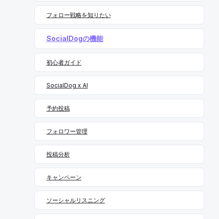
レクトメッセージ） DMは、ダイレクトメッセージを指し
可能になります。 2025年も、トレンド感・メディア活
ます。特定のユーザーとクローズでチャットのやり取りが
用・交流重視の姿勢を持って、効率的なX（Twitter）運用
フォロー戦略を知りたい
できる機能です。 他のユーザーに見られたくない個人的な
を進めていきましょう。
やり取りや、ビジネスに活用する場合にはダイレクトメッ
SocialDogの機能
セージを送りましょう。 ミュート 見たくないアカウント
や投稿をタイムラインから非表示にする機能です。アカウ
初心者ガイド
ントを指定したり、特定のキーワードを含む投稿や、会話
ごとにミュートを指定することができます。なお、ミュー
トしたことは相手に通知されません。 インプレッション
SocialDog x AI
（表示回数） インプレッションは、投稿がユーザーに表示
された回数を指します。 ブックマーク ブックマークと
予約投稿
は、投稿を後で見返すためなどに保存しておく機能を指し
ます。 X（Twitter）で使われる用語〜コミュニケーション
フォロワー管理
編〜 ここからは、X（Twitter）のコミュニケーション上で
よく使われる用語を見ていきましょう。 バズる/バズ バズ
投稿分析
る、バズとは、X（Twitter）上で爆発的に拡散された状態
のことです。英語の「Buzz」が語源となっており、ポジ
ティブ・ネガティブにかかわらず、さまざまな話題に対し
キャンペーン
て使われます。 炎上 炎上とは、SNS上での不適切な発言
や表現を含む投稿に対して、誹謗中傷や批判的な意見が集
ソーシャルリスニング
中することです。 ブロック／ブロ解（ブロック解除） ブ
ロックとはフォロー相手をブロックし、お互いのタイムラ