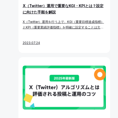
ットフォームのルールに従う必要があります。
X（Twitter）運用で重要なKGI・KPIとは？設定
に向けた手順を解説
X（Twitter）運用を行う上で、KGI（重要目標達成指標）
とKPI（重要業績評価指標）を明確に設定することは欠か
せません。 SNS運用は企業ごとに目的や活用方法が異なり
ますが、運用には必ず工数が発生します。目的が曖昧なま
2023.07.24
までは、投稿作成・分析などにかけた時間やコストが無駄
になってしまうリスクもあります。 本記事では、自社のX
（Twitter）運用における目的に沿ったKGI・KPIの設計方
法と、その設定事例を詳しく解説します。 KGI・KPIと
は？ KGIとKPIは、X（Twitter）運用に限らず、あらゆる
ビジネス活動の目標設計・進捗管理における基本的なフレ
ームワークです。まずは、それぞれの定義と役割を確認し
ましょう。 KGI（重要目標達成指標）とは？ KGIとは、最
終的に到達すべき成果目標を示す指標です。X（Twitter）
運用におけるKGIの例には、以下のようなものがありま
す。 KGIを曖昧なままにすると、方向性を見失い、日々の
運用が単なる“投稿の積み上げ”になりがちです。具体的な
数値目標としてKGIを設定することが重要です。 たとえ
ば、「認知拡大」をKGIにする場合も、以下のように具体