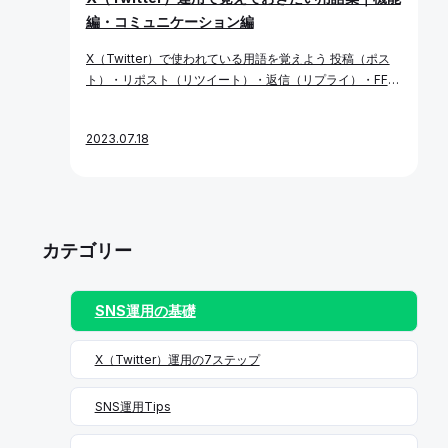
投稿は興味を持ってもらえる可能性が高い」と評価された
の場合のKPI例 KPI項目 数値目標 ECサイト遷移率 月5%以
編・コミュニケーション編
コンテンツほど多くのユーザーにリーチされる構造になっ
上 投稿クリック率 3%以上 商品紹介投稿数 月8本以上 キ
ています。 なぜアルゴリズムが存在するのか？ X社の主な
ャンペーン実施数 四半期ごとに1回以上 KPIが明確になれ
X（Twitter）で使われている用語を覚えよう 投稿（ポス
収益源は広告であり、ユーザーが長時間滞在し、多くの投
ば、どんなコンテンツをどれくらい作ればよいか、どのよ
ト）・リポスト（リツイート）・返信（リプライ）・FF外
稿や広告に接触することでプラットフォームの価値が上が
うに改善すべきかが見えてきます。 「【X（Twitter）運用
などX（Twitter）上ではさまざまな用語が飛び交っている
ります。 そのため、ユーザーが興味を持つ投稿を優先的に
ガイド③】KPI（定量目標）を立てる」で詳しく解説して
ものの、あまり聞き馴染みがない人も多いのではないでし
表示し、タイムラインの質と滞在時間を最大化する必要が
います。 定期的な分析とKPIの見直し KGI・KPIを設定して
2023.07.18
ょうか？X（Twitter）をビジネスに活用したり、ユーザー
あります。アルゴリズムはこの目的を実現するために重要
終わりではありません。実際の運用データに基づいて定期
と積極的に交流を図る場合に覚えておくととても便利で
であると言えます。 アルゴリズムに評価されやすい投稿の
的に効果検証と指標の見直しを行うことが不可欠です。 事
す。 この記事ではX（Twitter）運用で覚えておきたい言葉
特徴（2025年最新版） トレンドに乗ったタイムリーな投
業フェーズや施策の進行状況に応じて、KPIも柔軟に変化
を機能・利用シーンに合わせてご紹介します。今さら聞け
稿 X（Twitter）はリアルタイム性の高いSNSです。今話
させることが重要です。ただし頻繁に変更しすぎると効果
ない基本的な機能からコミュニケーション上で使われる用
題のトピックに素早く反応する投稿はアルゴリズムに高評
測定が困難になるため、振り返りと見直しのタイミングを
カテゴリー
語について、1つずつ覚えていきましょう。 X（Twitter）
価されやすく、表示優先度も上がります。 活用ポイント
ルール化するのがおすすめです。 まとめ X（Twitter）運
で使われる用語〜機能編〜 まずは、X（Twitter）で使われ
メディア（画像・動画・GIF）付きの投稿 テキストだけの
用を成功させるには、目的に紐づいたKGIとKPIの設定が土
ている基本的な機能に関する用語から見ていきましょう。
投稿よりも、視覚的に目を引く画像・動画付きの投稿のほ
台となります。 このようなサイクルを確立することで、X
SNS運用の基礎
投稿（ポスト） 投稿（ポスト）とは、X（Twitter）に投稿
うが、タイムラインで注目されやすくなります。2025年
（Twitter）運用が成果につながるマーケティング施策へ
されるテキスト・画像・動画などのことです。 1回の投稿
現在もこの傾向は強まっています。 活用ポイント 「投稿
と昇華していきます。
で140文字まで投稿できます。「X（Twitter） プレミア
を分析する方法〜メディア・ハッシュタグ編〜」で詳しく
X（Twitter）運用の7ステップ
ム」と呼ばれる有料のサブスクリプションでは、1回の投
解説しています。 投稿の頻度とタイミング X（Twitter）
稿で最大25,000文字まで投稿することが可能になりまし
の投稿は流れが早く、すぐに埋もれてしまいます。そのた
SNS運用Tips
た。 フォロー 興味関心や好みが合うユーザーを「フォロ
め、継続的な発信と時間帯の最適化が非常に重要です。 お
ー」すると、自分のタイムラインに表示されるようになり
すすめの時間帯（2025年版） 「投稿を分析する方法〜投