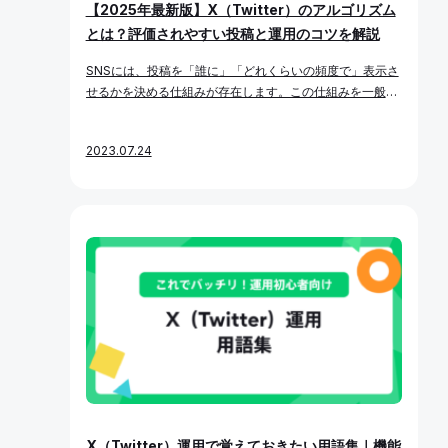
【2025年最新版】X（Twitter）のアルゴリズム
化しましょう。 KPI（重要業績評価指標）とは？ KPIは、K
とは？評価されやすい投稿と運用のコツを解説
GIを達成するための中間的なプロセス指標です。行動に落
とし込むことができる具体的な数値として設計します。
SNSには、投稿を「誰に」「どれくらいの頻度で」表示さ
例：KGI「X（Twitter）経由での売上100万円を達成」の
せるかを決める仕組みが存在します。この仕組みを一般的
場合▼ KPIの例 KPIは単体で追いかけるものではなく、必
にアルゴリズムと呼び、X（Twitter）においても非常に重
ずKGIと紐づけて設計することが成功の鍵です。 KGI・KPI
要な役割を果たしています。 特にX（Twitter）では、アル
をどう設計するか？ 1. 運用目的を明確にする まずは、自
2023.07.24
ゴリズムを理解し、運用に活かすことでバズを生み出した
社がなぜX（Twitter）を運用するのか、その「目的」を明
り、フォロワー数を効率的に増やすことが可能になりま
確に言語化しましょう。 よくある失敗例として、「X（T
す。逆に、アルゴリズムをまったく意識せずに運用してい
witter）をやること自体」が目的になってしまうケースが
ると、コンテンツの質に関係なく埋もれてしまうリスクも
あります。これではKPIの設定も曖昧になり、効果検証が
あります。 本記事では、X（Twitter）のアルゴリズムの概
できません。 たとえば、以下のように目的と背景を整理し
要と、アルゴリズムに好まれやすい投稿・運用のポイント
ます。 このように運用の理由が明確になると、KGI・KPI
について最新の情報をもとに解説します。 X（Twitter）の
の設計も具体的かつ効果的になります。 「【X（Twitter）
アルゴリズムとは？ X（Twitter）のアルゴリズムとは、投
運用ガイド①】運用目的を決める」で詳しく解説していま
稿（ポスト）を表示させる順番や対象ユーザーを決定する
す。 2. KGIを設定する 次に、明確にした目的に対して最終
仕組みやルールの集合体です。 リリース初期は「時系列表
ゴールとなるKGIを数値で設定します。 KGIの例 KGIは理
示」が中心でしたが、現在は「おすすめタイムライン」を
想や希望ではなく、達成可能かつインパクトのある成果目
中心に、ユーザーの興味関心や関係性をもとに投稿が優先
標として設計しましょう。 3. KPIを設計する 設定したKGI
表示される仕組みに進化しています。 おすすめタイムライ
を分解し、KPIとして実行可能なプロセス指標を設定して
ンで重視される主な要素 これらを総合的に判断し、「この
いきます。 KGI「X（Twitter）経由売上100万円を達成」
X（Twitter）運用で覚えておきたい用語集｜機能