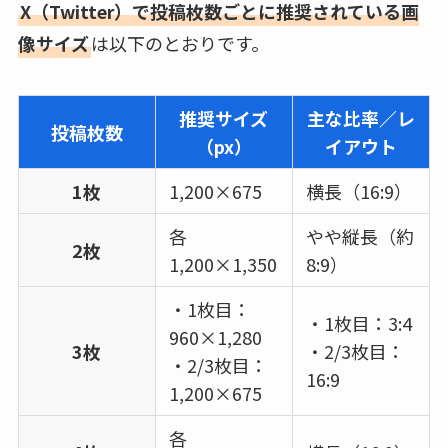
X（Twitter）で投稿枚数ごとに推奨されている画
像サイズ
は以下のとおりです。
推奨サイズ
主な比率／レ
投稿枚数
（px）
イアウト
1枚
1,200×675
横長（16:9）
各
やや縦長（約
2枚
1,200×1,350
8:9）
・1枚目：
・1枚目：3:4
960×1,280
3枚
・2/3枚目：
・2/3枚目：
16:9
1,200×675
各