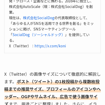
発・グロース・企画などに携わる。2016年に独立し、
株式会社AutoScale（現：株式会社SocialDog）を創
業。
現在は、
株式会社SocialDog
の代表取締役として、
「あらゆる人がSNSを活用できる世界を創る」をミッ
ションに掲げ、SNSマーケティングツール
「
SocialDog（ソーシャルドッグ）
」を提供してい
る。
X（Twitter）：
https://x.com/koni
X（Twitter）の画像サイズについて徹底的に解説し
ます。
ポスト（ツイート）の1枚投稿から複数枚投
稿までの推奨サイズ、プロフィールのアイコンやヘ
ッダー、OGPやサムネイル、広告で使う画像サイ
ズ
まで、用途ごとに整理しました。さらに、イラ