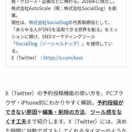
発・グロース・企画などに携わる。2016年に独立し、
株式会社AutoScale（現：株式会社SocialDog）を創
業。
現在は、
株式会社SocialDog
の代表取締役として、
「あらゆる人がSNSを活用できる世界を創る」をミッ
ションに掲げ、SNSマーケティングツール
「
SocialDog（ソーシャルドッグ）
」を提供してい
る。
X（Twitter）：
https://x.com/koni
X（Twitter）の予約投稿機能の使い方を、PCブラ
ウザ・iPhone別にわかりやすく解説。
予約投稿が
できない原因
や
編集・削除の方法
、
ツール感をな
くす工夫
まで紹介します。X（Twitter）には、決め
た時間に自動でポストしてくれるタイマーのような