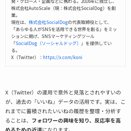
発・グロース・企画などに携わる。2016年に独立し、
株式会社AutoScale（現：株式会社SocialDog）を創
業。
現在は、
株式会社SocialDog
の代表取締役として、
「あらゆる人がSNSを活用できる世界を創る」をミッ
ションに掲げ、SNSマーケティングツール
「
SocialDog（ソーシャルドッグ）
」を提供してい
る。
X（Twitter）：
https://x.com/koni
X（Twitter）の運用で意外と見落とされやすいの
が、過去の「いいね」データの活用です。実は、こ
れまでに蓄積されたいいねの履歴を整理・分析す
ることは、
フォロワーの興味を知り、反応率を高
めるための近道
になります。