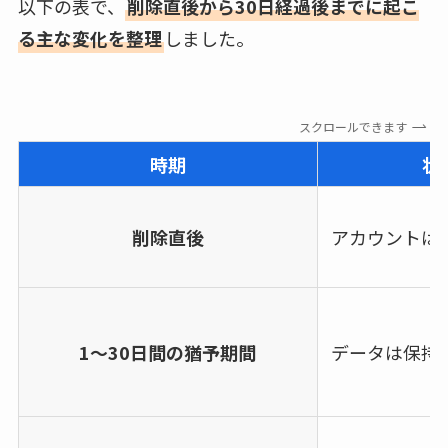
以下の表で、
削除直後から30日経過後までに起こ
る主な変化を整理
しました。
スクロールできます
時期
状
削除直後
アカウントは
1～30日間の猶予期間
データは保持