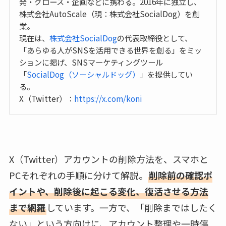
発・グロース・企画などに携わる。2016年に独立し、
株式会社AutoScale（現：株式会社SocialDog）を創
業。
現在は、
株式会社SocialDog
の代表取締役として、
「あらゆる人がSNSを活用できる世界を創る」をミッ
ションに掲げ、SNSマーケティングツール
「
SocialDog（ソーシャルドッグ）
」を提供してい
る。
X（Twitter）：
https://x.com/koni
X（Twitter）アカウントの削除方法を、スマホと
PCそれぞれの手順に分けて解説。
削除前の確認ポ
イントや、削除後に起こる変化、復活させる方法
まで網羅
しています。一方で、「削除まではしたく
ない」という方向けに、アカウント整理や一時停